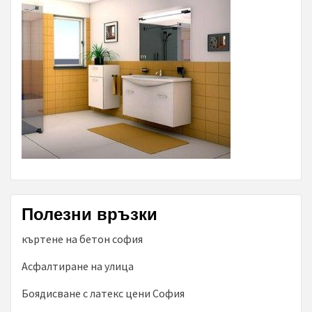
Полезни връзки
къртене на бетон софия
Асфалтиране на улица
Боядисване с латекс цени София