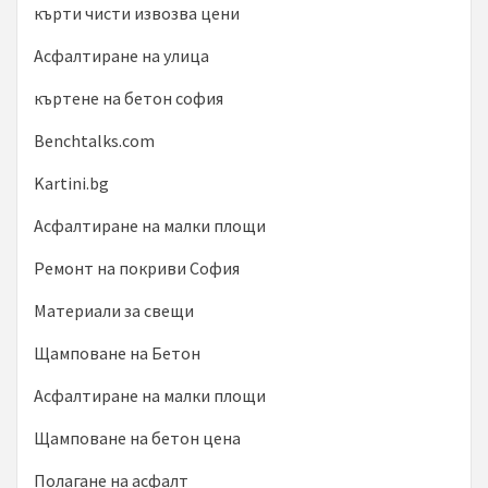
кърти чисти извозва цени
Асфалтиране на улица
къртене на бетон софия
Benchtalks.com
Kartini.bg
Асфалтиране на малки площи
Ремонт на покриви София
Материали за свещи
Щамповане на Бетон
Асфалтиране на малки площи
Щамповане на бетон цена
Полагане на асфалт