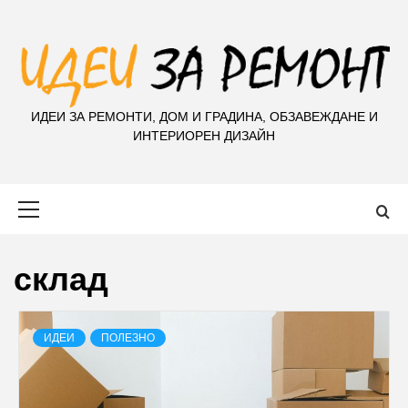
S
k
i
p
t
ИДЕИ ЗА РЕМОНТИ, ДОМ И ГРАДИНА, ОБЗАВЕЖДАНЕ И
o
ИНТЕРИОРЕН ДИЗАЙН
c
o
n
Primary
t
Menu
e
n
склад
t
ИДЕИ
ПОЛЕЗНО