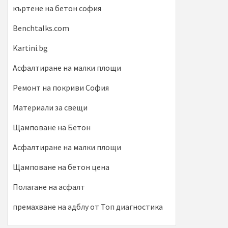
къртене на бетон софия
Benchtalks.com
Kartini.bg
Асфалтиране на малки площи
Ремонт на покриви София
Материали за свещи
Щамповане на Бетон
Асфалтиране на малки площи
Щамповане на бетон цена
Полагане на асфалт
премахване на адблу от Топ диагностика