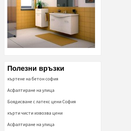
Полезни връзки
къртене на бетон софия
Асфалтиране на улица
Боядисване с латекс цени София
кърти чисти извозва цени
Асфалтиране на улица