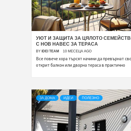
УЮТ И ЗАЩИТА ЗА ЦЯЛОТО СЕМЕЙСТ
С НОВ НАВЕС ЗА ТЕРАСА
BY
IDEI TEAM
10 МЕСЕЦА AGO
Все повече хора търсят начини да превърнат св
открит балкон или дворна тераса в практично
ЗА ДОМА
ИДЕИ
ПОЛЕЗНО