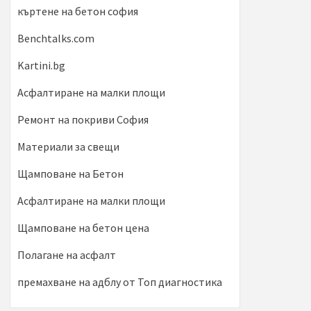
къртене на бетон софия
Benchtalks.com
Kartini.bg
Асфалтиране на малки площи
Ремонт на покриви София
Материали за свещи
Щамповане на Бетон
Асфалтиране на малки площи
Щамповане на бетон цена
Полагане на асфалт
премахване на адблу от Топ диагностика