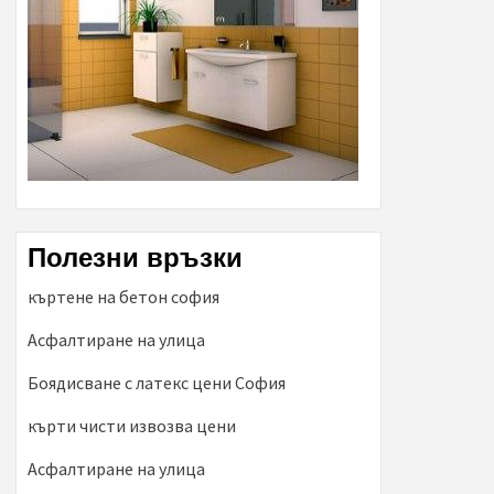
Полезни връзки
къртене на бетон софия
Асфалтиране на улица
Боядисване с латекс цени София
кърти чисти извозва цени
Асфалтиране на улица