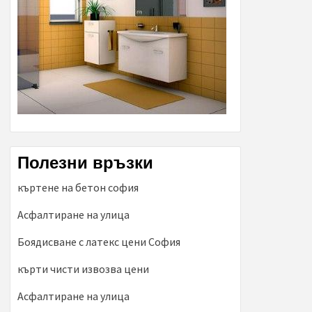
Полезни връзки
къртене на бетон софия
Асфалтиране на улица
Боядисване с латекс цени София
кърти чисти извозва цени
Асфалтиране на улица