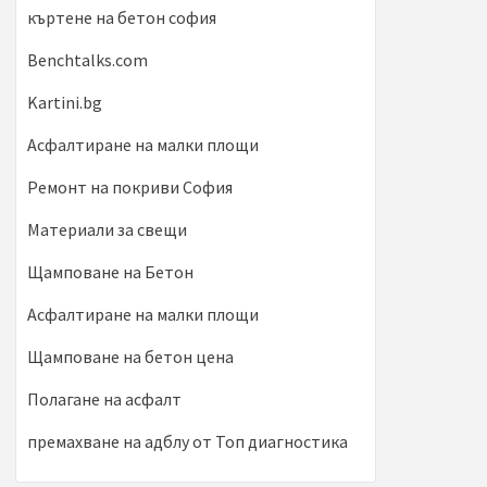
къртене на бетон софия
Benchtalks.com
Kartini.bg
Асфалтиране на малки площи
Ремонт на покриви София
Материали за свещи
Щамповане на Бетон
Асфалтиране на малки площи
Щамповане на бетон цена
Полагане на асфалт
премахване на адблу от Топ диагностика