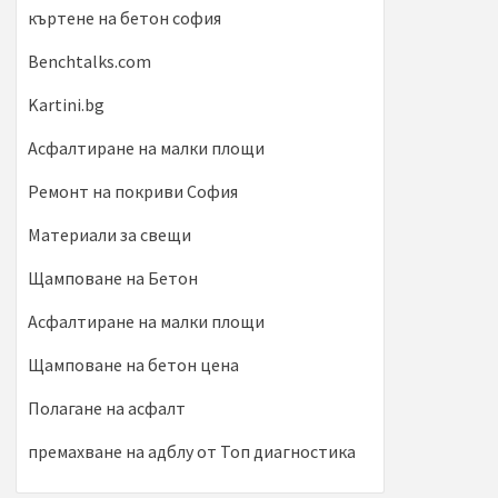
къртене на бетон софия
Benchtalks.com
Kartini.bg
Асфалтиране на малки площи
Ремонт на покриви София
Материали за свещи
Щамповане на Бетон
Асфалтиране на малки площи
Щамповане на бетон цена
Полагане на асфалт
премахване на адблу от Топ диагностика