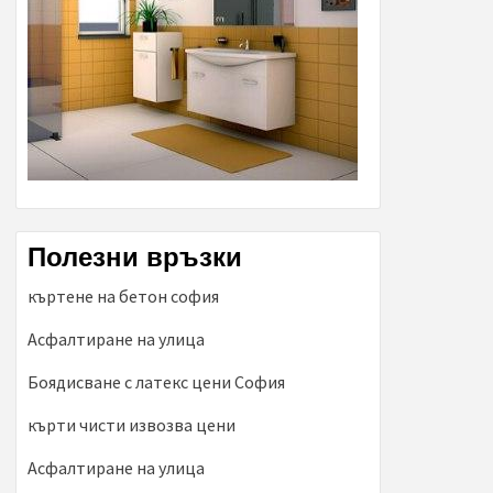
Полезни връзки
къртене на бетон софия
Асфалтиране на улица
Боядисване с латекс цени София
кърти чисти извозва цени
Асфалтиране на улица