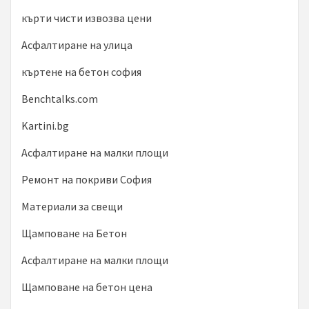
кърти чисти извозва цени
Асфалтиране на улица
къртене на бетон софия
Benchtalks.com
Kartini.bg
Асфалтиране на малки площи
Ремонт на покриви София
Материали за свещи
Щамповане на Бетон
Асфалтиране на малки площи
Щамповане на бетон цена