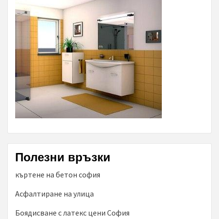
Полезни връзки
къртене на бетон софия
Асфалтиране на улица
Боядисване с латекс цени София