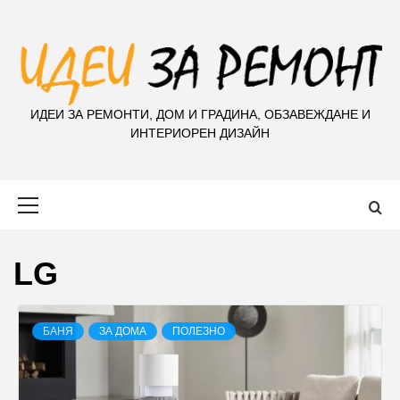
S
k
i
p
t
ИДЕИ ЗА РЕМОНТИ, ДОМ И ГРАДИНА, ОБЗАВЕЖДАНЕ И
o
ИНТЕРИОРЕН ДИЗАЙН
c
o
n
Primary
t
Menu
e
n
LG
t
БАНЯ
ЗА ДОМА
ПОЛЕЗНО